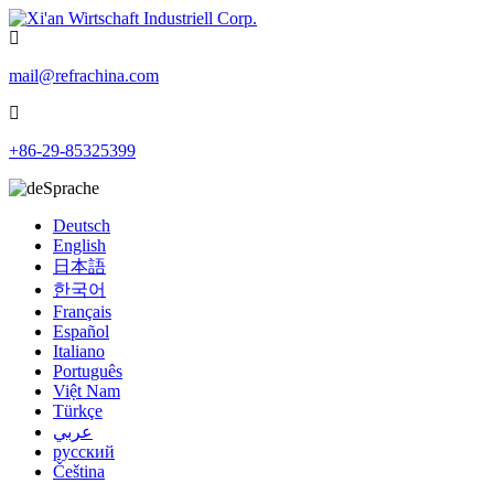
mail@refrachina.com
+86-29-85325399
Sprache
Deutsch
English
日本語
한국어
Français
Español
Italiano
Português
Việt Nam
Türkçe
عربي
русский
Čeština