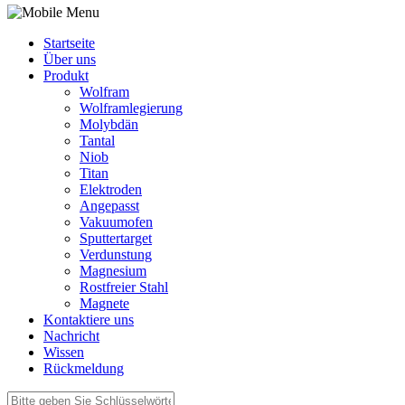
Startseite
Über uns
Produkt
Wolfram
Wolframlegierung
Molybdän
Tantal
Niob
Titan
Elektroden
Angepasst
Vakuumofen
Sputtertarget
Verdunstung
Magnesium
Rostfreier Stahl
Magnete
Kontaktiere uns
Nachricht
Wissen
Rückmeldung